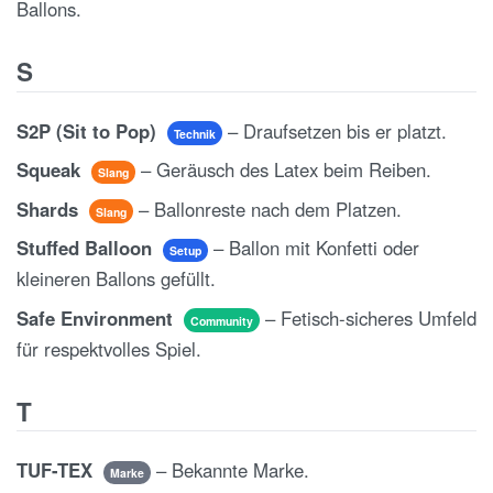
Ballons.
S
S2P (Sit to Pop)
– Draufsetzen bis er platzt.
Technik
Squeak
– Geräusch des Latex beim Reiben.
Slang
Shards
– Ballonreste nach dem Platzen.
Slang
Stuffed Balloon
– Ballon mit Konfetti oder
Setup
kleineren Ballons gefüllt.
Safe Environment
– Fetisch-sicheres Umfeld
Community
für respektvolles Spiel.
T
TUF-TEX
– Bekannte Marke.
Marke