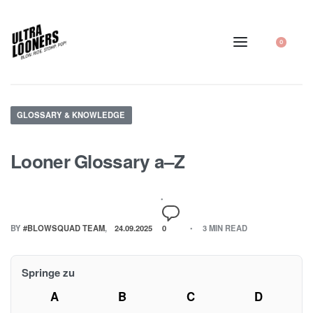
0
GLOSSARY & KNOWLEDGE
Looner Glossary a–Z
BY
#BLOWSQUAD TEAM
24.09.2025
0
3 MIN READ
Springe zu
A
B
C
D