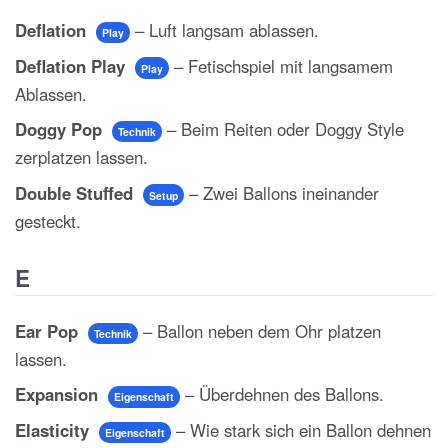
Deflation
– Luft langsam ablassen.
Play
Deflation Play
– Fetischspiel mit langsamem
Play
Ablassen.
Doggy Pop
– Beim Reiten oder Doggy Style
Technik
zerplatzen lassen.
Double Stuffed
– Zwei Ballons ineinander
Setup
gesteckt.
E
Ear Pop
– Ballon neben dem Ohr platzen
Technik
lassen.
Expansion
– Überdehnen des Ballons.
Eigenschaft
Elasticity
– Wie stark sich ein Ballon dehnen
Eigenschaft