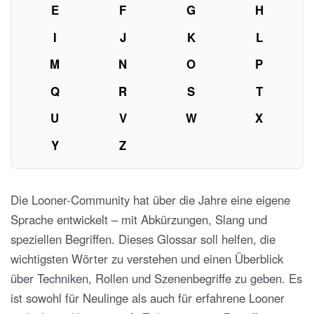
E
F
G
H
I
J
K
L
M
N
O
P
Q
R
S
T
U
V
W
X
Y
Z
Die Looner-Community hat über die Jahre eine eigene
Sprache entwickelt – mit Abkürzungen, Slang und
speziellen Begriffen. Dieses Glossar soll helfen, die
wichtigsten Wörter zu verstehen und einen Überblick
über Techniken, Rollen und Szenenbegriffe zu geben. Es
ist sowohl für Neulinge als auch für erfahrene Looner