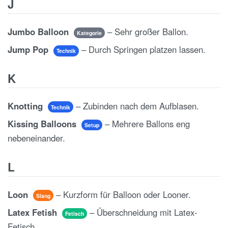
J
Jumbo Balloon
– Sehr großer Ballon.
Kategorie
Jump Pop
– Durch Springen platzen lassen.
Technik
K
Knotting
– Zubinden nach dem Aufblasen.
Technik
Kissing Balloons
– Mehrere Ballons eng
Setup
nebeneinander.
L
Loon
– Kurzform für Balloon oder Looner.
Slang
Latex Fetish
– Überschneidung mit Latex-
Fetisch
Fetisch.